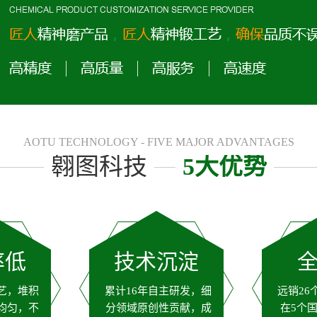
AOTU TECHNOLOGY - FIVE MAJOR ADVANTAGES
翱图科技
5大优势
率低
技术沉淀
艺，堆积
累计16年自主研发，细
远销26
均匀，不
分领域原创性贡献，成
在5个