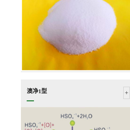
澳净1型
+