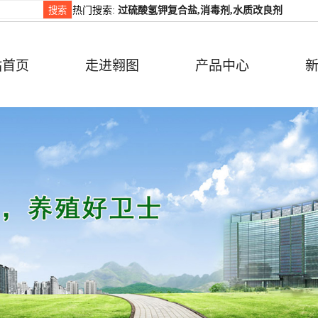
热门搜索:
过硫酸氢钾复合盐,消毒剂,水质改良剂
站首页
走进翱图
产品中心