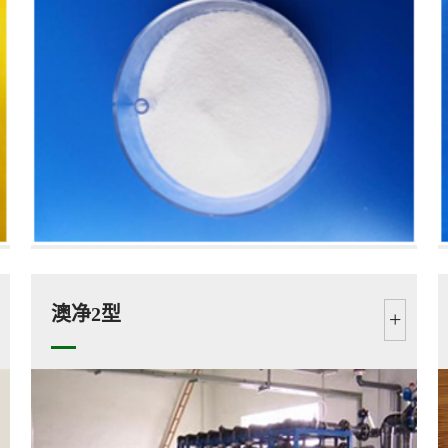
澳净2型
+