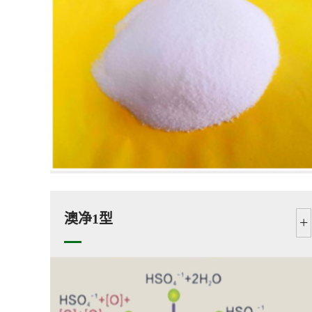
澳净1型
+