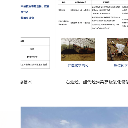
强化净水修复技术
石油烃、卤代烃污染高级氧化修