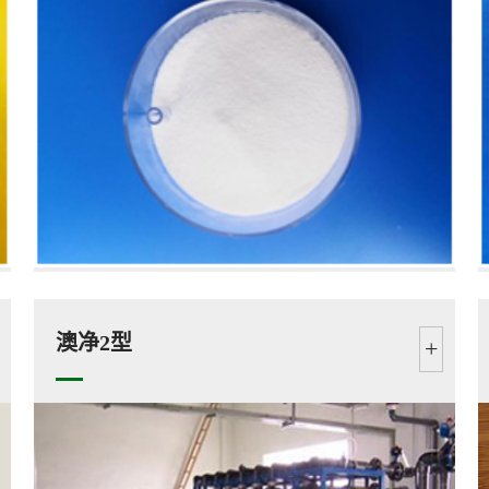
澳净2型
+