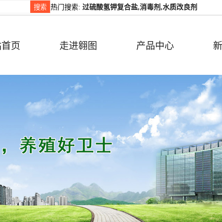
热门搜索:
过硫酸氢钾复合盐,消毒剂,水质改良剂
站首页
走进翱图
产品中心