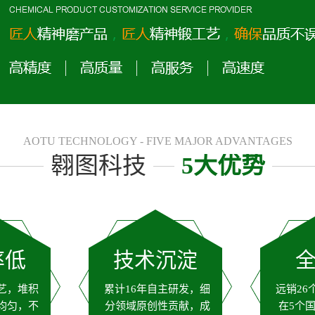
AOTU TECHNOLOGY - FIVE MAJOR ADVANTAGES
翱图科技
5大优势
率低
技术沉淀
艺，堆积
累计16年自主研发，细
远销26
均匀，不
分领域原创性贡献，成
在5个