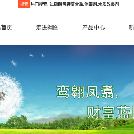
热门搜索:
过硫酸氢钾复合盐,消毒剂,水质改良剂
站首页
走进翱图
产品中心