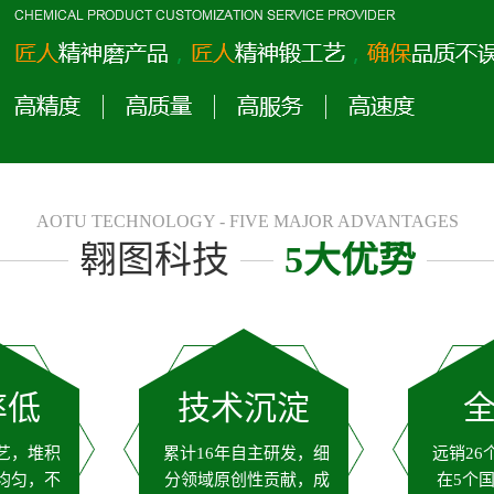
AOTU TECHNOLOGY - FIVE MAJOR ADVANTAGES
翱图科技
5大优势
率低
技术沉淀
艺，堆积
累计16年自主研发，细
远销26
均匀，不
分领域原创性贡献，成
在5个