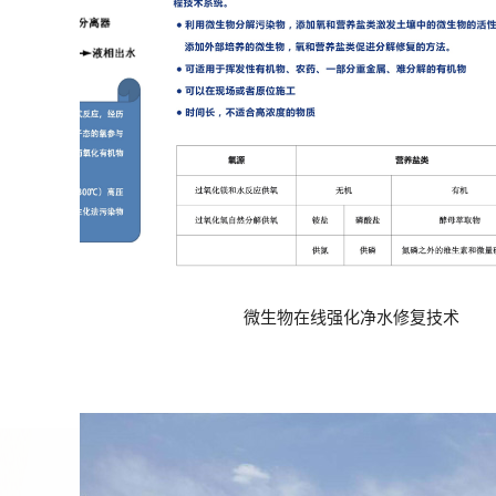
强化净水修复技术
石油烃、卤代烃污染高级氧化修