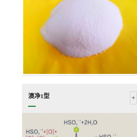
澳净1型
+