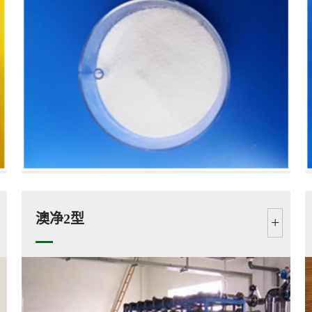
澳净2型
+