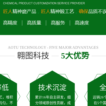
AOTU TECHNOLOGY - FIVE MAJOR ADVANTAGES
翱图科技
5大优势
率低
技术沉淀
艺，堆积
累计16年自主研发，细
远销26
均匀，不
分领域原创性贡献，成
在5个