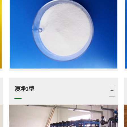
澳净2型
+