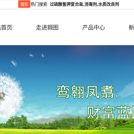
热门搜索:
过硫酸氢钾复合盐,消毒剂,水质改良剂
站首页
走进翱图
产品中心