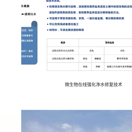
强化净水修复技术
石油烃、卤代烃污染高级氧化修