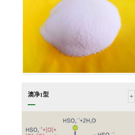
澳净1型
+