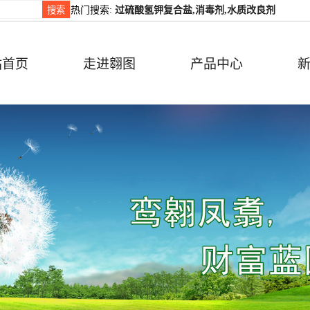
热门搜索:
过硫酸氢钾复合盐,消毒剂,水质改良剂
站首页
走进翱图
产品中心