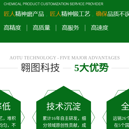
AOTU TECHNOLOGY - FIVE MAJOR ADVANTAGES
翱图科技
5大优势
率低
技术沉淀
艺，堆积
累计16年自主研发，细
远销26
均匀，不
分领域原创性贡献，成
在5个