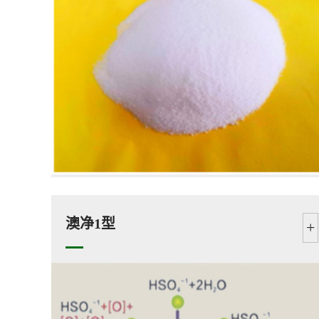
澳净1型
+