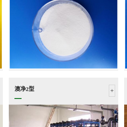
澳净2型
+